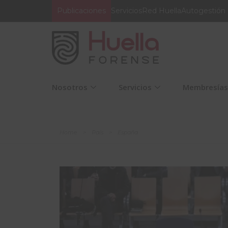
Publicaciones
Servicios
Red Huella
Autogestión
Nosotros
Servicios
Membresías
Home
>
País
>
España