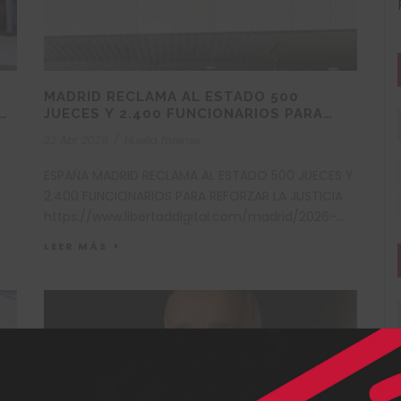
MADRID RECLAMA AL ESTADO 500
JUECES Y 2.400 FUNCIONARIOS PARA
DE
REFORZAR LA JUSTICIA
22 Abr 2026
/
Huella forense
ESPAÑA MADRID RECLAMA AL ESTADO 500 JUECES Y
2.400 FUNCIONARIOS PARA REFORZAR LA JUSTICIA
https://www.libertaddigital.com/madrid/2026-
-
04-22/madrid-reclama-al-estado-500-jueces-
LEER MÁS
y-2-400-funcionarios-para-reforzar-la-justicia-
1b-7392875/ Noticia publicada en ABC (España) –
Abril...