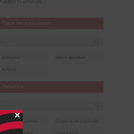
Publica tu artículo
Tipos de publicación
Artículos
Micro Apuntes
Noticia
Temática
Close
Auditoría forense
Cadena de custodia
this
module
Ciberseguridad
Corrupción