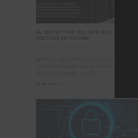
EL ‘DETECTIVE’ DEL ADN QUE CAMBIÓ 
JUSTICIA EN ESPAÑA
10 Abr 2026
/
Huella forense
ESPAÑA EL ‘DETECTIVE’ DEL ADN QUE CAMBIÓ LA
JUSTICIA EN ESPAÑA: «LA CAL VIVA DE LOS GAL NO
OCULTÓ LA INFAMIA; AYUDÓ...
LEER MÁS