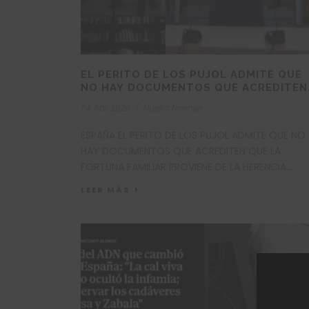
EL PERITO DE LOS PUJOL ADMITE QUE
NO HAY DOCUMENTOS QUE ACREDITEN
QUE LA FORTUNA FAMILIAR PROVIENE 
24 Abr 2026
/
Huella forense
LA HERENCIA
ESPAÑA EL PERITO DE LOS PUJOL ADMITE QUE NO
HAY DOCUMENTOS QUE ACREDITEN QUE LA
FORTUNA FAMILIAR PROVIENE DE LA HERENCIA
https://www.eldiario.es/catalunya/perito-pujol
LEER MÁS
admite-no-hay-documentos-acrediten-
fortuna-familiar-proviene-
herencia_1_13169491.html...