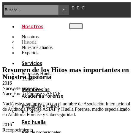
Nosotros
Nosotros
Historia
Nuestros aliados
Expertos
Servicios
Resumen de los Hitos mas importantes en
Servicios Huella
Nuestra historia
Tienda
2016
Nace este proyecto
Membresías
Nace Huella Forense y ASIAF
Academia forense
Nació este gran proyecto con el nombre de Asociación Internacional
Programas y Cursos
de Auditoría Forense ASIAF y Huella Forense, medio especializado
Inscríbete
en Auditoría Forense y Ciberseguridad.
Red huella
2016
Reconocimiento
Red de profesionales