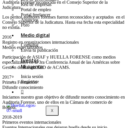
Auditoría Forense reconocida en el Consejo Superior de la
Red de empresas
Judicatura
Portal de empleo
Portal freelancer
Los peritos auditores forenses fueron reconocidos y aceptados en el
Anuncios
Consejo Superior de la Judicatura. Hasta esa fecha esta especialidad
Foro
no existía.
Medio digital
2016
Registro en organizaciones internacionales
Consultar
Medios especializados
Envía tu publicación
Participación de ASIAF y HUELLA FORENSE como medios
Eventos
especializados en la 3ra Conferencia Anual de las Américas sobre
Mi cuenta
Gestión de Riesgo ALD de ACAMS.
Inicia sesión
2017
Regístrate
Primera Formación
Difundir conocimiento
Iniciamos nuestro gran objetivo de difundir nuestro conocimiento en
Auditoria Forense, uno de ellos en la Cámara de comercio de
Bogotá.
X
2018-2019
Primeros eventos internacionales
Eventos Internacionales que dejaron huella desde su inicio