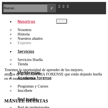
Nosotros
Nosotros
Historia
Nuestros aliados
Expertos
Servicios
Servicios Huella
Tienda
Tenemos la oportunidad de aprender de los mejores.
Membresías
amigos de la ACADEMIA FORENSE que están dejando huella
Academia forense
en el mundo forense.
Programas y Cursos
Inscríbete
Red huella
MANUEL HUERTAS
Red de profesionales