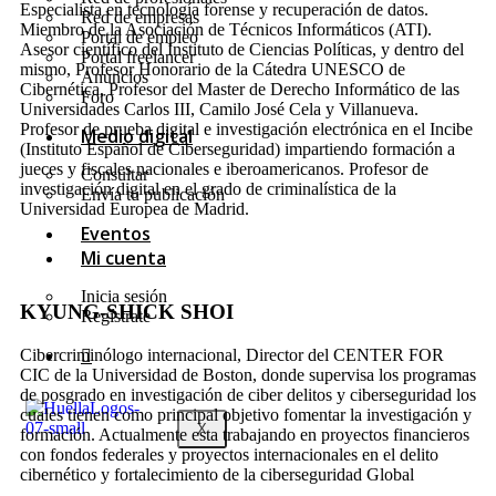
Especialista en tecnología forense y recuperación de datos.
Red de empresas
Miembro de la Asociación de Técnicos Informáticos (ATI).
Portal de empleo
Asesor científico del Instituto de Ciencias Políticas, y dentro del
Portal freelancer
mismo, Profesor Honorario de la Cátedra UNESCO de
Anuncios
Cibernética, Profesor del Master de Derecho Informático de las
Foro
Universidades Carlos III, Camilo José Cela y Villanueva.
Profesor de prueba digital e investigación electrónica en el Incibe
Medio digital
(Instituto Español de Ciberseguridad) impartiendo formación a
jueces y fiscales nacionales e iberoamericanos. Profesor de
Consultar
investigación digital en el grado de criminalística de la
Envía tu publicación
Universidad Europea de Madrid.
Eventos
Mi cuenta
Inicia sesión
KYUNG-SHICK SHOI
Regístrate
Cibercriminólogo internacional, Director del CENTER FOR
CIC de la Universidad de Boston, donde supervisa los programas
de posgrado en investigación de ciber delitos y ciberseguridad los
cuales tienen como principal objetivo fomentar la investigación y
X
formación. Actualmente esta trabajando en proyectos financieros
con fondos federales y proyectos internacionales en el delito
cibernético y fortalecimiento de la ciberseguridad Global