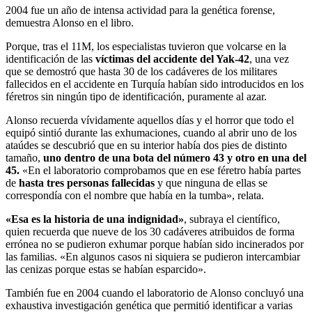
2004 fue un año de intensa actividad para la genética forense,
demuestra Alonso en el libro.
Porque, tras el 11M, los especialistas tuvieron que volcarse en la
identificación de las
víctimas del accidente del Yak-42
, una vez
que se demostró que hasta 30 de los cadáveres de los militares
fallecidos en el accidente en Turquía habían sido introducidos en los
féretros sin ningún tipo de identificación, puramente al azar.
Alonso recuerda vívidamente aquellos días y el horror que todo el
equipó sintió durante las exhumaciones, cuando al abrir uno de los
ataúdes se descubrió que en su interior había dos pies de distinto
tamaño,
uno dentro de una bota del número 43 y otro en una del
45.
«En el laboratorio comprobamos que en ese féretro había partes
de
hasta tres personas fallecidas
y que ninguna de ellas se
correspondía con el nombre que había en la tumba», relata.
«Esa es la historia de una indignidad»
, subraya el científico,
quien recuerda que nueve de los 30 cadáveres atribuidos de forma
errónea no se pudieron exhumar porque habían sido incinerados por
las familias. «En algunos casos ni siquiera se pudieron intercambiar
las cenizas porque estas se habían esparcido».
También fue en 2004 cuando el laboratorio de Alonso concluyó una
exhaustiva investigación genética que permitió identificar a varias