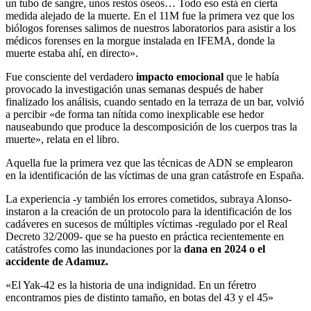
un tubo de sangre, unos restos óseos… Todo eso está en cierta
medida alejado de la muerte. En el 11M fue la primera vez que los
biólogos forenses salimos de nuestros laboratorios para asistir a los
médicos forenses en la morgue instalada en IFEMA, donde la
muerte estaba ahí, en directo».
Fue consciente del verdadero
impacto emocional
que le había
provocado la investigación unas semanas después de haber
finalizado los análisis, cuando sentado en la terraza de un bar, volvió
a percibir «de forma tan nítida como inexplicable ese hedor
nauseabundo que produce la descomposición de los cuerpos tras la
muerte», relata en el libro.
Aquella fue la primera vez que las técnicas de ADN se emplearon
en la identificación de las víctimas de una gran catástrofe en España.
La experiencia -y también los errores cometidos, subraya Alonso-
instaron a la creación de un protocolo para la identificación de los
cadáveres en sucesos de múltiples víctimas -regulado por el Real
Decreto 32/2009- que se ha puesto en práctica recientemente en
catástrofes como las inundaciones por la
dana en 2024 o el
accidente de Adamuz.
«El Yak-42 es la historia de una indignidad. En un féretro
encontramos pies de distinto tamaño, en botas del 43 y el 45»