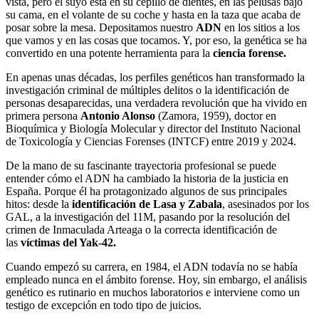
vista, pero el suyo está en su cepillo de dientes, en las pelusas bajo
su cama, en el volante de su coche y hasta en la taza que acaba de
posar sobre la mesa. Depositamos nuestro
ADN
en los sitios a los
que vamos y en las cosas que tocamos. Y, por eso, la genética se ha
convertido en una potente herramienta para la
ciencia forense.
En apenas unas décadas, los perfiles genéticos han transformado la
investigación criminal de múltiples delitos o la identificación de
personas desaparecidas, una verdadera revolución que ha vivido en
primera persona
Antonio Alonso
(Zamora, 1959), doctor en
Bioquímica y Biología Molecular y director del Instituto Nacional
de Toxicología y Ciencias Forenses (INTCF) entre 2019 y 2024.
De la mano de su fascinante trayectoria profesional se puede
entender cómo el ADN ha cambiado la historia de la justicia en
España. Porque él ha protagonizado algunos de sus principales
hitos: desde la
identificación de Lasa y Zabala
, asesinados por los
GAL, a la investigación del 11M, pasando por la resolución del
crimen de Inmaculada Arteaga o la correcta identificación de
las
víctimas del Yak-42.
Cuando empezó su carrera, en 1984, el ADN todavía no se había
empleado nunca en el ámbito forense. Hoy, sin embargo, el análisis
genético es rutinario en muchos laboratorios e interviene como un
testigo de excepción en todo tipo de juicios.