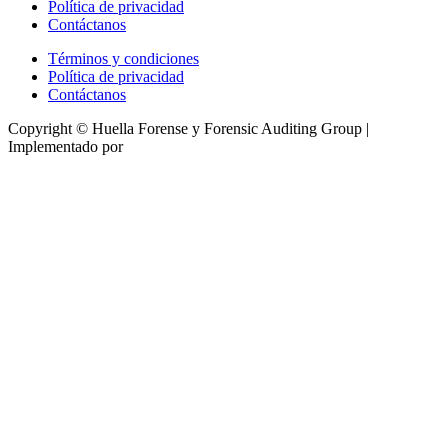
Política de privacidad
Contáctanos
Términos y condiciones
Política de privacidad
Contáctanos
Copyright © Huella Forense y Forensic Auditing Group |
Implementado por
Tecactiva
Close
this
module
¡Regalo de Huella para
ti!
Accede
gratis
por el 2026, solo debes
registrarte
LO QUIERO AHORA