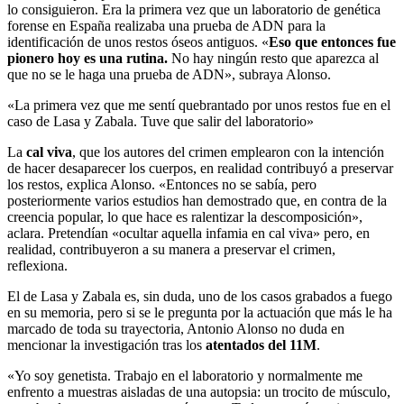
lo consiguieron. Era la primera vez que un laboratorio de genética
forense en España realizaba una prueba de ADN para la
identificación de unos restos óseos antiguos. «
Eso que entonces fue
pionero hoy es una rutina.
No hay ningún resto que aparezca al
que no se le haga una prueba de ADN», subraya Alonso.
«La primera vez que me sentí quebrantado por unos restos fue en el
caso de Lasa y Zabala. Tuve que salir del laboratorio»
La
cal viva
, que los autores del crimen emplearon con la intención
de hacer desaparecer los cuerpos, en realidad contribuyó a preservar
los restos, explica Alonso. «Entonces no se sabía, pero
posteriormente varios estudios han demostrado que, en contra de la
creencia popular, lo que hace es ralentizar la descomposición»,
aclara. Pretendían «ocultar aquella infamia en cal viva» pero, en
realidad, contribuyeron a su manera a preservar el crimen,
reflexiona.
El de Lasa y Zabala es, sin duda, uno de los casos grabados a fuego
en su memoria, pero si se le pregunta por la actuación que más le ha
marcado de toda su trayectoria, Antonio Alonso no duda en
mencionar la investigación tras los
atentados del 11M
.
«Yo soy genetista. Trabajo en el laboratorio y normalmente me
enfrento a muestras aisladas de una autopsia: un trocito de músculo,