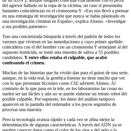
de su ADN y, aunque ninguno coincidía exactamente con el perfil
del agresor hallado en la ropa de la víctima, un caso sí presentaba
bastantes coincidencias en el cromosoma Y. «Eso nos llevó a prensar
en una estrategia de investigación que nunca se había planteado en
una investigación criminal en España», explica Alonso. «Investigar
a sus posibles parientes».
Tras una concienzuda búsqueda a través del padrón de todos los
varones que vivieran en las inmediaciones y cuyo primer apellido
coincidiera con el del hombre con un cromosoma Y semejante al del
supuesto homicida, se tomó una muestra de saliva a 55 posibles
candidatos.
Y entre ellos estaba el culpable, que acabó
confesando el crimen.
Muchas de las historias que ha vivido dan para el guion de una serie,
aunque, en la vida real, la genética forense no tiene mucho que ver
con lo que presentan ficciones como
CSI
, advierte Alonso. Al
contrario de lo que pasa en la tele, en los laboratorios las cosas no
suelen ser tan fáciles y aún no se puede elaborar un retrato robot del
posible culpable. Por supuesto, los datos del análisis tampoco
aparecen en la pantalla del ordenador a los pocos segundos de
procesar una muestra.
Pero la tecnología avanza rápido y cada vez se afina mejor la
determinación de algunas características. A través del ADN ya se
pueden conocer datos como el color de los ojos y del pelo o la