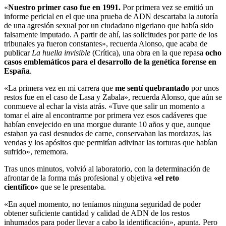
«
Nuestro primer caso fue en 1991.
Por primera vez se emitió un
informe pericial en el que una prueba de ADN descartaba la autoría
de una agresión sexual por un ciudadano nigeriano que había sido
falsamente imputado. A partir de ahí, las solicitudes por parte de los
tribunales ya fueron constantes», recuerda Alonso, que acaba de
publicar
La huella invisible
(Crítica), una obra en la que repasa
ocho
casos emblemáticos para el desarrollo de la genética forense en
España
.
«La primera vez en mi carrera que
me sentí quebrantado
por unos
restos fue en el caso de Lasa y Zabala», recuerda Alonso, que aún se
conmueve al echar la vista atrás. «Tuve que salir un momento a
tomar el aire al encontrarme por primera vez esos cadáveres que
habían envejecido en una morgue durante 10 años y que, aunque
estaban ya casi desnudos de carne, conservaban las mordazas, las
vendas y los apósitos que permitían adivinar las torturas que habían
sufrido», rememora.
Tras unos minutos, volvió al laboratorio, con la determinación de
afrontar de la forma más profesional y objetiva
«el reto
científico»
que se le presentaba.
«En aquel momento, no teníamos ninguna seguridad de poder
obtener suficiente cantidad y calidad de ADN de los restos
inhumados para poder llevar a cabo la identificación», apunta. Pero