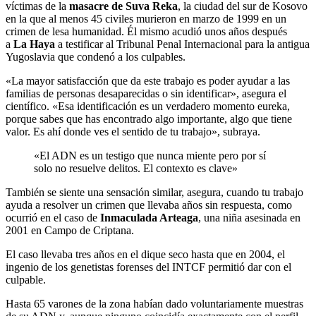
víctimas de la
masacre de Suva Reka
, la ciudad del sur de Kosovo
en la que al menos 45 civiles murieron en marzo de 1999 en un
crimen de lesa humanidad. Él mismo acudió unos años después
a
La Haya
a testificar al Tribunal Penal Internacional para la antigua
Yugoslavia que condenó a los culpables.
«La mayor satisfacción que da este trabajo es poder ayudar a las
familias de personas desaparecidas o sin identificar», asegura el
científico. «Esa identificación es un verdadero momento eureka,
porque sabes que has encontrado algo importante, algo que tiene
valor. Es ahí donde ves el sentido de tu trabajo», subraya.
«El ADN es un testigo que nunca miente pero por sí
solo no resuelve delitos. El contexto es clave»
También se siente una sensación similar, asegura, cuando tu trabajo
ayuda a resolver un crimen que llevaba años sin respuesta, como
ocurrió en el caso de
Inmaculada Arteaga
, una niña asesinada en
2001 en Campo de Criptana.
El caso llevaba tres años en el dique seco hasta que en 2004, el
ingenio de los genetistas forenses del INTCF permitió dar con el
culpable.
Hasta 65 varones de la zona habían dado voluntariamente muestras