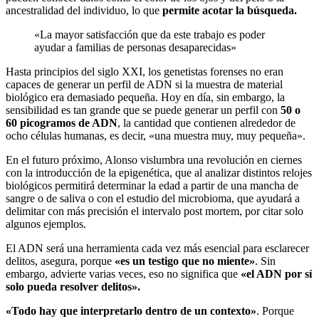
ancestralidad del individuo, lo que
permite acotar la búsqueda.
«La mayor satisfacción que da este trabajo es poder
ayudar a familias de personas desaparecidas»
Hasta principios del siglo XXI, los genetistas forenses no eran
capaces de generar un perfil de ADN si la muestra de material
biológico era demasiado pequeña. Hoy en día, sin embargo, la
sensibilidad es tan grande que se puede generar un perfil con
50 o
60 picogramos de ADN
, la cantidad que contienen alrededor de
ocho células humanas, es decir, «una muestra muy, muy pequeña».
En el futuro próximo, Alonso vislumbra una revolución en ciernes
con la introducción de la epigenética, que al analizar distintos relojes
biológicos permitirá determinar la edad a partir de una mancha de
sangre o de saliva o con el estudio del microbioma, que ayudará a
delimitar con más precisión el intervalo post mortem, por citar solo
algunos ejemplos.
El ADN será una herramienta cada vez más esencial para esclarecer
delitos, asegura, porque
«es un testigo que no miente»
. Sin
embargo, advierte varias veces, eso no significa que
«el ADN por sí
solo pueda resolver delitos».
«Todo hay que interpretarlo dentro de un contexto»
. Porque