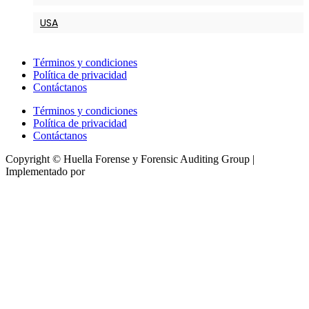
USA
Términos y condiciones
Política de privacidad
Contáctanos
Términos y condiciones
Política de privacidad
Contáctanos
Copyright © Huella Forense y Forensic Auditing Group |
Implementado por
Tecactiva
Close
this
module
¡Regalo de Huella para
ti!
Accede
gratis
por el 2026, solo debes