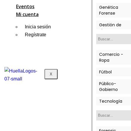
Eventos
Genética
Forense
Mi cuenta
Gestión de
Inicia sesión
Riesgos
Regístrate
Investigaciones
Normatividad
Comercio -
Ropa
Peritos
Fútbol
X
Sistema
Judicial
Público-
Gobierno
Tipología de
Fraude
Tecnología
Forensic