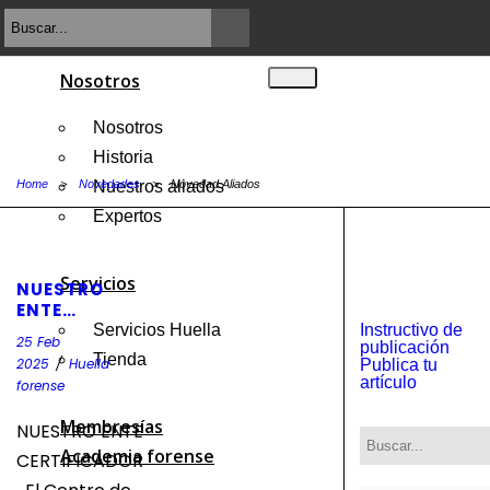
Nosotros
Nosotros
Historia
Home
>
Novedades
Nuestros aliados
>
Novedad Aliados
Expertos
Servicios
NUESTRO
ENTE
CERTIFICADOR
Servicios Huella
Instructivo de
25 Feb
publicación
Tienda
2025
/
Huella
Publica tu
artículo
forense
Membresías
NUESTRO ENTE
Academia forense
CERTIFICADOR