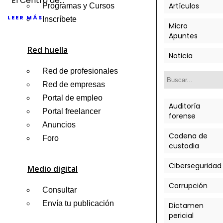
El Centro de
Artículos
Programas y Cursos
Investigación
LEER MÁS
Inscríbete
Micro
de Delitos
Apuntes
Cibernéticos y
Red huella
Seguridad
Noticia
Cibernética
Red de profesionales
(CIC) es un
Red de empresas
centro de
Portal de empleo
Auditoría
investigación
Portal freelancer
forense
afiliado a...
Anuncios
Cadena de
Foro
custodia
Ciberseguridad
Medio digital
Corrupción
Consultar
Envía tu publicación
Dictamen
pericial