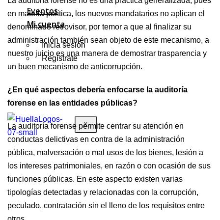
La auditoría forense no es una práctica generalizada, pues
Eventos
en materia política, los nuevos mandatarios no aplican el
Mi cuenta
denominado retrovisor, por temor a que al finalizar su
administración también sean objeto de este mecanismo, a
Inicia sesión
nuestro juicio es una manera de demostrar trasparencia y
Regístrate
un
buen mecanismo de anticorrupción.
¿En qué aspectos debería enfocarse la auditoría
forense en las entidades públicas?
X
La auditoría forense permite centrar su atención en
conductas delictivas en contra de la administración
pública, malversación o mal usos de los bienes, lesión a
los intereses patrimoniales, en razón o con ocasión de sus
funciones públicas. En este aspecto existen varias
tipologías detectadas y relacionadas con la corrupción,
peculado, contratación sin el lleno de los requisitos entre
otros.