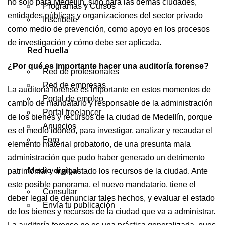
no solo para Medellín, sino para las demás ciudades,
Programas y Cursos
entidades públicas y organizaciones del sector privado
Inscríbete
como medio de prevención, como apoyo en los procesos
de investigación y cómo debe ser aplicada.
Red huella
¿Por qué es importante hacer una auditoría forense?
Red de profesionales
Red de empresas
La auditoría forense es importante en estos momentos de
Portal de empleo
cambio de mandatario y responsable de la administración
Portal freelancer
de los bienes y recursos de la ciudad de Medellín, porque
Anuncios
es el medio idóneo, para investigar, analizar y recaudar el
Foro
elemento material probatorio, de una presunta mala
administración que pudo haber generado un detrimento
Medio digital
patrimonial y malgastado los recursos de la ciudad. Ante
este posible panorama, el nuevo mandatario, tiene el
Consultar
deber legal de denunciar tales hechos, y evaluar el estado
Envía tu publicación
de los bienes y recursos de la ciudad que va a administrar.