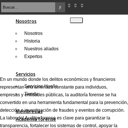
Nosotros
Nosotros
Historia
Nuestros aliados
Expertos
Servicios
En un mundo donde los delitos económicos y financieros
Servicios Huella
representan una amenaza constante para individuos,
Tienda
empresas y entidades públicas, la auditoría forense se ha
convertido en una herramienta fundamental para la prevención,
detección e investigación de fraudes y eventos de corrupción.
Membresías
La labor del Auditor forense es clave para garantizar la
Academia forense
transparencia, fortalecer los sistemas de control, apoyar la