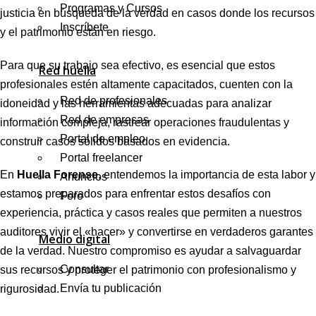
Programas y Cursos
justicia en búsqueda de la verdad en casos donde los recursos
Inscríbete
y el patrimonio están en riesgo.
Para que su trabajo sea efectivo, es esencial que estos
Red huella
profesionales estén altamente capacitados, cuenten con la
Red de profesionales
idoneidad y las herramientas adecuadas para analizar
Red de empresas
información compleja, rastrear operaciones fraudulentas y
Portal de empleo
construir casos sólidos basados en evidencia.
Portal freelancer
En
Huella Forense
, entendemos la importancia de esta labor y
Anuncios
estamos preparados para enfrentar estos desafíos con
Foro
experiencia, práctica y casos reales que permiten a nuestros
auditores vivir el «hacer» y convertirse en verdaderos garantes
Medio digital
de la verdad. Nuestro compromiso es ayudar a salvaguardar
Consultar
sus recursos y proteger el patrimonio con profesionalismo y
Envía tu publicación
rigurosidad.