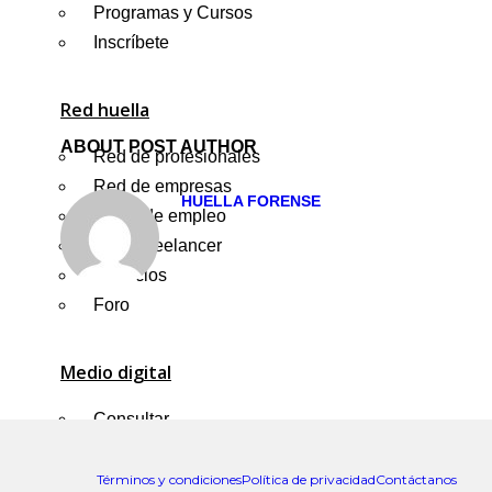
Programas y Cursos
Inscríbete
Red huella
ABOUT POST AUTHOR
Red de profesionales
Red de empresas
HUELLA FORENSE
Portal de empleo
Portal freelancer
Anuncios
Foro
Medio digital
Consultar
Envía tu publicación
Términos y condiciones
Política de privacidad
Contáctanos