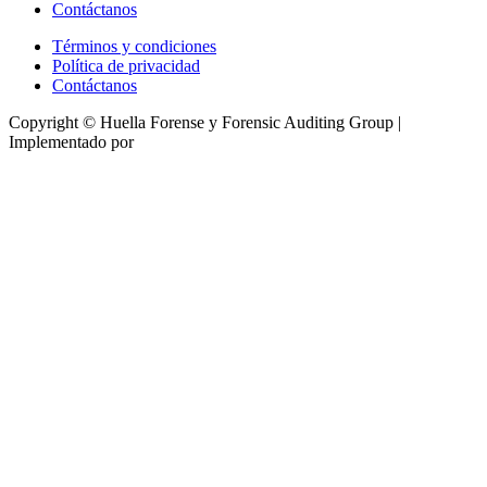
Contáctanos
Términos y condiciones
Política de privacidad
Contáctanos
Copyright © Huella Forense y Forensic Auditing Group |
Implementado por
Tecactiva
Close
this
module
¡Regalo de Huella para
ti!
Accede
gratis
por el 2026, solo debes
registrarte
LO QUIERO AHORA