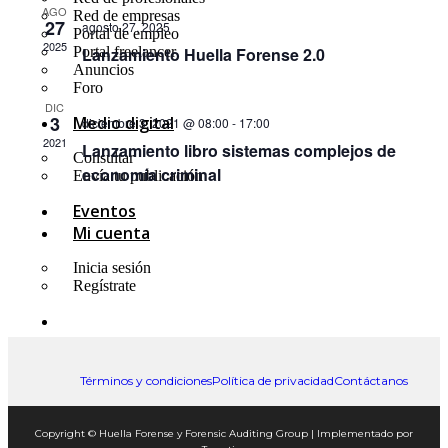
AGO
Red de empresas
27
agosto 27, 2025
Portal de empleo
2025
Portal freelancer
Lanzamiento Huella Forense 2.0
Anuncios
Foro
DIC
3
Medio digital
diciembre 3, 2021 @ 08:00
-
17:00
2021
Lanzamiento libro sistemas complejos de
Consultar
economía criminal
Envía tu publicación
Eventos
Mi cuenta
Inicia sesión
Regístrate
Términos y condiciones
Política de privacidad
Contáctanos
X
Copyright © Huella Forense y Forensic Auditing Group | Implementado por