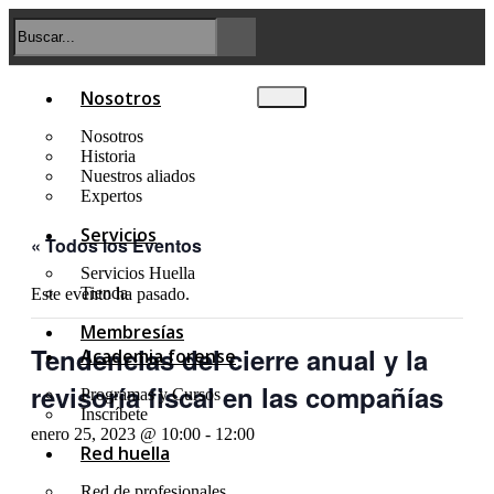
Nosotros
Nosotros
Historia
Nuestros aliados
Expertos
Servicios
« Todos los Eventos
Servicios Huella
Tienda
Este evento ha pasado.
Membresías
Tendencias del cierre anual y la
Academia forense
revisoría fiscal en las compañías
Programas y Cursos
Inscríbete
enero 25, 2023 @ 10:00
-
12:00
Red huella
Red de profesionales