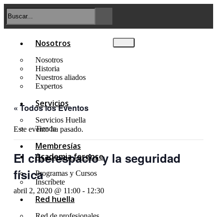
Nosotros
Nosotros
Historia
Nuestros aliados
Expertos
Servicios
« Todos los Eventos
Servicios Huella
Tienda
Este evento ha pasado.
Membresías
El ciberespacio y la seguridad
Academia forense
física
Programas y Cursos
Inscríbete
abril 2, 2020 @ 11:00
-
12:30
Red huella
Red de profesionales