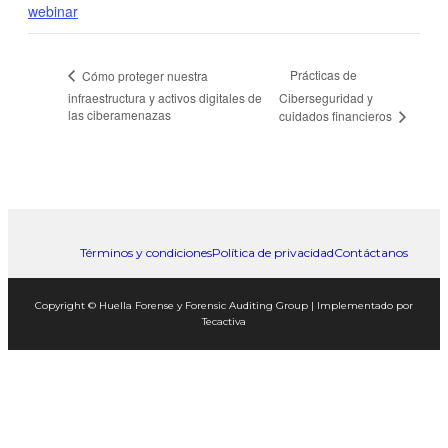
webinar
Prácticas de
Cómo proteger nuestra
infraestructura y activos digitales de
Ciberseguridad y
las ciberamenazas
cuidados financieros
Términos y condiciones
Política de privacidad
Contáctanos
Copyright © Huella Forense y Forensic Auditing Group | Implementado por
Tecactiva
Close
this
module