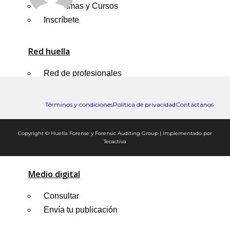
Programas y Cursos
Inscríbete
Red huella
Red de profesionales
Red de empresas
Portal de empleo
Términos y condiciones
Política de privacidad
Contáctanos
Portal freelancer
Anuncios
Copyright © Huella Forense y Forensic Auditing Group | Implementado por
Foro
Tecactiva
Close
Medio digital
this
module
Consultar
¡Regalo de Huella para
Envía tu publicación
ti!