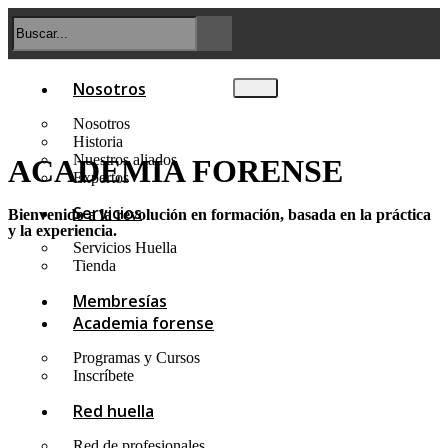
Nosotros
Nosotros
Historia
Nuestros aliados
ACADEMIA FORENSE
Expertos
Servicios
Bienvenido a la revolución en formación, basada en la práctica
y la experiencia.
Servicios Huella
Tienda
Membresías
Academia forense
Programas y Cursos
Inscríbete
Red huella
Red de profesionales