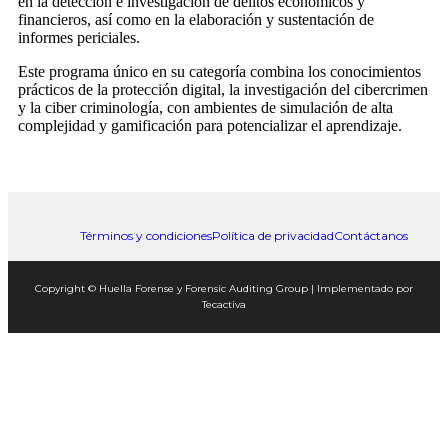
en la detección e investigación de delitos económicos y
financieros, así como en la elaboración y sustentación de
informes periciales.
Este programa único en su categoría combina los conocimientos
prácticos de la protección digital, la investigación del cibercrimen
y la ciber criminología, con ambientes de simulación de alta
complejidad y gamificación para potencializar el aprendizaje.
Términos y condiciones
Política de privacidad
Contáctanos
Copyright © Huella Forense y Forensic Auditing Group | Implementado por
Tecactiva
Close
this
module
¡Regalo de Huella para