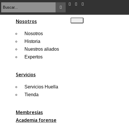
Nosotros
Nosotros
Historia
Nuestros aliados
Close
this
Expertos
module
¡Regalo de Huella para
Servicios
ti!
Servicios Huella
Tienda
Accede
gratis
por el 2026, solo debes
registrarte
Membresías
Academia forense
LO QUIERO AHORA